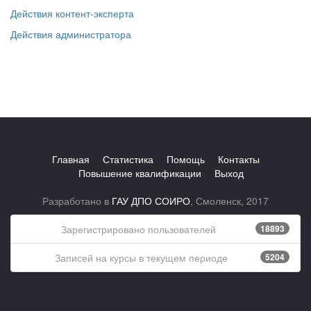
Действия контент-эксперта
Действия администратора
Главная
Статистика
Помощь
Контакты
Повышение квалификации
Выход
Разработано в
ГАУ ДПО СОИРО
, Смоленск, 2017
Зарегистрировано пользователей
18893
Записей на курсы в текущем периоде
5204